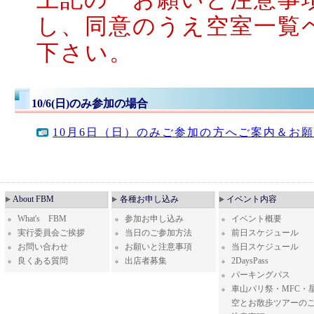
し、同意のうえ空室一覧
下さい。
10/6(日)のみ参加の場合
10月6日（日）のみご参加の方へご案内＆お
About FBM
各種お申し込み
イベント内容
What's FBM
参加お申し込み
イベント概要
実行委員会ご挨拶
当日のご参加方法
前日スケジュール
お問い合わせ
お願いと注意事項
当日スケジュール
良くある質問
出店者募集
2DaysPass
パーキングパス
車山パリ祭・MFC・
空とお散歩ツアーの