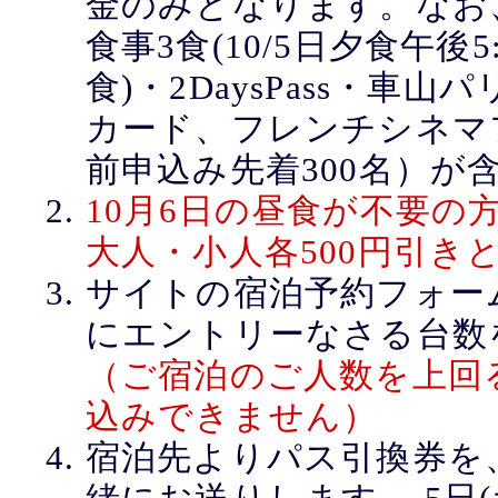
金のみとなります。なお
食事3食(10/5日夕食午後5
食)・2DaysPass・車
カード、フレンチシネマ
前申込み先着300名）が
10月6日の昼食が不要の
大人・小人各500円引き
サイトの宿泊予約フォー
にエントリーなさる台数
（ご宿泊のご人数を上回
込みできません）
宿泊先よりパス引換券を